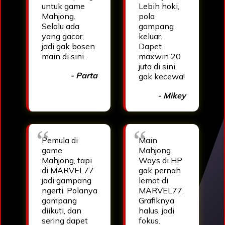
untuk game
Lebih hoki,
Mahjong.
pola
Selalu ada
gampang
yang gacor,
keluar.
jadi gak bosen
Dapet
main di sini.
maxwin 20
juta di sini,
- Parta
gak kecewa!
- Mikey
Pemula di
Main
game
Mahjong
Mahjong, tapi
Ways di HP
di MARVEL77
gak pernah
jadi gampang
lemot di
ngerti. Polanya
MARVEL77.
gampang
Grafiknya
diikuti, dan
halus, jadi
sering dapet
fokus.