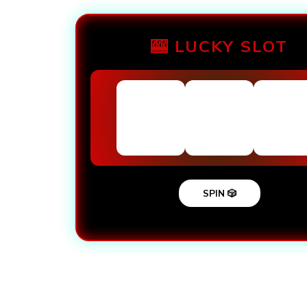
🎰 LUCKY SLOT
SPIN 🎲