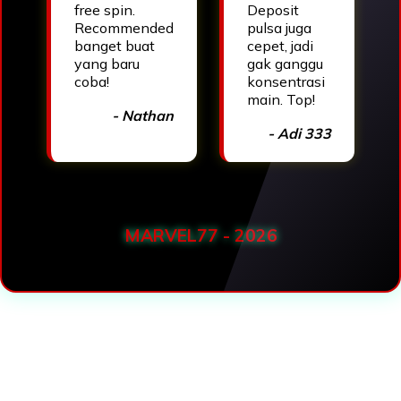
free spin.
Deposit
Recommended
pulsa juga
banget buat
cepet, jadi
yang baru
gak ganggu
coba!
konsentrasi
main. Top!
- Nathan
- Adi 333
MARVEL77 - 2026